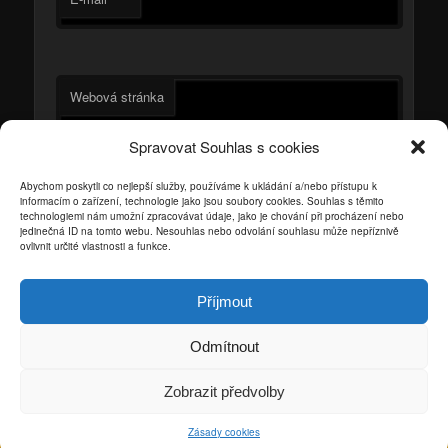
Webová stránka
Spravovat Souhlas s cookies
Uložit do prohlížeče jméno, e-mail a webovou stránku
pro budoucí komentáře.
Abychom poskytli co nejlepší služby, používáme k ukládání a/nebo přístupu k
informacím o zařízení, technologie jako jsou soubory cookies. Souhlas s těmito
Vložte správnou číslovku do rovnice.
*
technologiemi nám umožní zpracovávat údaje, jako je chování při procházení nebo
jedinečná ID na tomto webu. Nesouhlas nebo odvolání souhlasu může nepříznivě
ovlivnit určité vlastnosti a funkce.
+
dva
=
6
Příjmout
Odmítnout
Používáme WordPress (v češtině).
Zobrazit předvolby
Zásady cookies