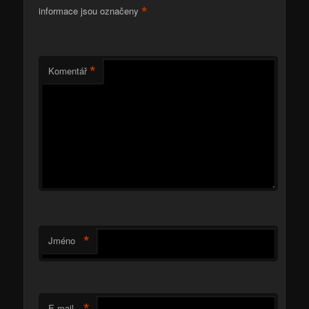
*
informace jsou označeny
*
Komentář
*
Jméno
*
E-mail