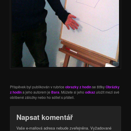
Příspěvek byl publikován v rubrice
obrazky z hodin
se štítky
Obrázky
z hodin
a jeho autorem je
Bara
. Můžete si jeho
odkaz
uložit mezi své
oblíbené záložky nebo ho sdílet s přáteli.
Napsat komentář
Vaše e-mailová adresa nebude zveřejněna.
Vyžadované