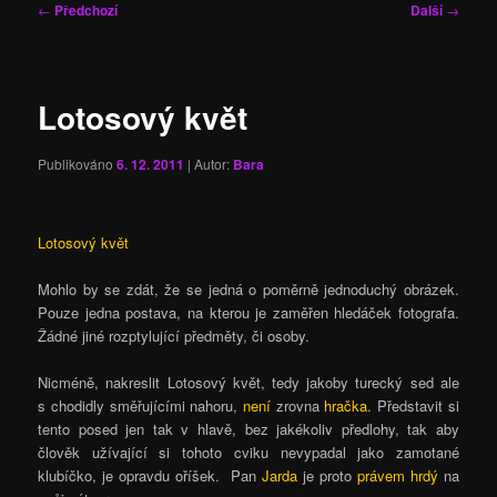
Navigace
←
Předchozí
Další
→
pro
příspěvky
Lotosový květ
Publikováno
6. 12. 2011
| Autor:
Bara
Lotosový květ
Mohlo by se zdát, že se jedná o poměrně jednoduchý obrázek.
Pouze jedna postava, na kterou je zaměřen hledáček fotografa.
Žádné jiné rozptylující předměty, či osoby.
Nicméně, nakreslit Lotosový květ, tedy jakoby turecký sed ale
s chodidly směřujícími nahoru,
není
zrovna
hračka.
Představit si
tento posed jen tak v hlavě, bez jakékoliv předlohy, tak aby
člověk užívající si tohoto cviku nevypadal jako zamotané
klubíčko, je opravdu oříšek. Pan
Jarda
je proto
právem
hrdý
na