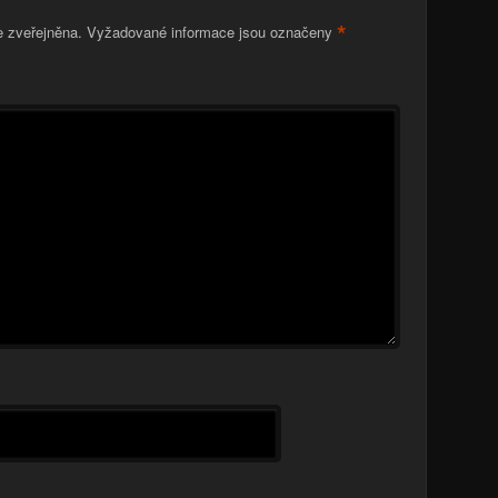
*
 zveřejněna.
Vyžadované informace jsou označeny