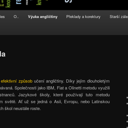
ies
O..
Výuka angličtiny
Překlady a korektury
Starší zále
da
 efektivní způsob
učení angličtiny. Díky jejím dlouholetým
aná. Společnosti jako IBM, Fiat a Olinetti metodu využili
nanců. Jazykové školy, které používají tuto metodu
 světě. Ať už se jedná o Asii, Evropu, nebo Latinskou
h škol neustále roste.