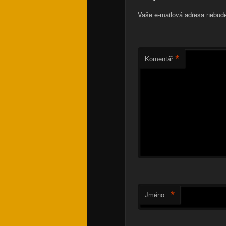
Vaše e-mailová adresa nebude
*
Komentář
*
Jméno