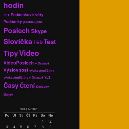
hodin
Podmínkové věty
PET
Podmínky
pokračujeme
Poslech
Skype
Slovíčka
Test
TED
Video
Tipy
VideoPoslech
v Ostravě
Výslovnost
výuka angličtiny
výuka angličtiny v Ostravě
YLE
Časy
Čtení
Číslovky
článek
SRPEN 2026
Po
Út
St
Čt
Pá
So
Ne
1
2
3
4
5
6
7
8
9