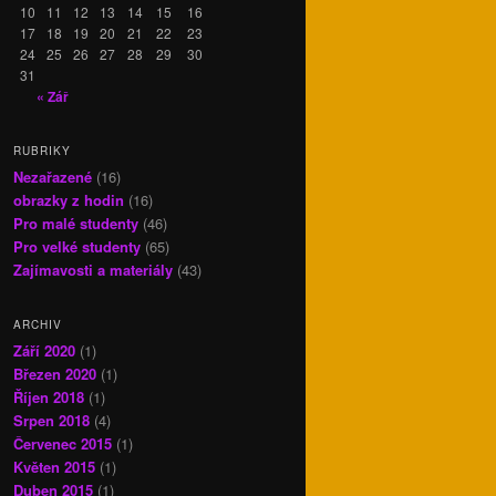
10
11
12
13
14
15
16
17
18
19
20
21
22
23
24
25
26
27
28
29
30
31
« Zář
RUBRIKY
Nezařazené
(16)
obrazky z hodin
(16)
Pro malé studenty
(46)
Pro velké studenty
(65)
Zajímavosti a materiály
(43)
ARCHIV
Září 2020
(1)
Březen 2020
(1)
Říjen 2018
(1)
Srpen 2018
(4)
Červenec 2015
(1)
Květen 2015
(1)
Duben 2015
(1)