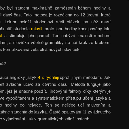
aby byl student maximálně zaměstnán během hodiny a
l daný čas. Tato metoda je rozdělena do 12 úrovní, které
. Lektor položí studentovi sérii otázek, na něž musí
řinutit“ studenta
mluvit,
proto jsou hodiny koncipovány tak,
t
a stimuluje jeho paměť. Ten nabývá znalosti mnohem
odám, a slovíčka včetně gramatiky se učí krok za krokem.
iš komplikovaná věta plná nových slovíček.
ná?
naučí anglický jazyk
4 x rychleji
oproti jiným metodám. Jak
nt zvládne učivo za čtvrtinu času. Metoda funguje jako
m, jež je snadné použít. Klíčovými faktory díky kterým je
 ve vypočítaném a systematickém přistupu učení jazyka a
 do hodiny co nejvíce. Ten se nejlépe učí mluvením a
áhne studenta do jazyka. Časté opakování již zvládnutého
e vyjadřování, tak v gramatických záležitostech.