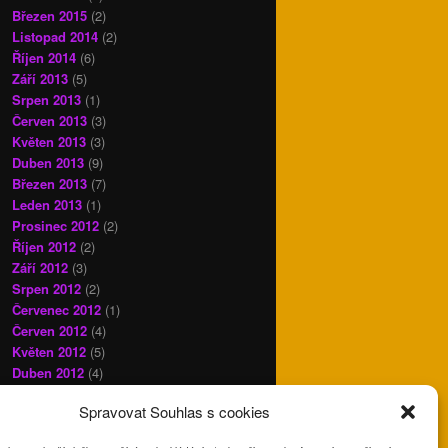
Březen 2015
(2)
Listopad 2014
(2)
Říjen 2014
(6)
Září 2013
(5)
Srpen 2013
(1)
Červen 2013
(3)
Květen 2013
(3)
Duben 2013
(9)
Březen 2013
(7)
Leden 2013
(1)
Prosinec 2012
(2)
Říjen 2012
(2)
Září 2012
(3)
Srpen 2012
(2)
Červenec 2012
(1)
Červen 2012
(4)
Květen 2012
(5)
Duben 2012
(4)
Březen 2012
(3)
Spravovat Souhlas s cookies
Únor 2012
(6)
Prosinec 2011
(4)