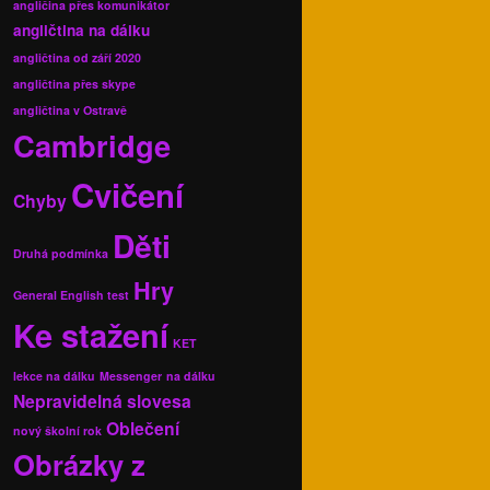
angličina přes komunikátor
angličtina na dálku
angličtina od září 2020
angličtina přes skype
angličtina v Ostravě
Cambridge
Cvičení
Chyby
Děti
Druhá podmínka
Hry
General English test
Ke stažení
KET
lekce na dálku
Messenger
na dálku
Nepravidelná slovesa
Oblečení
nový školní rok
Obrázky z