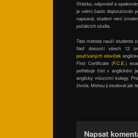
Otázka, odpověď a opakován
je velmi často doporučován p
napsaná, student není zmaten 
počátcích studia.
Tato metoda naučí studenta zá
Než dokončí všech 12 úro
používaných slovíček
anglick
First Certificate (
F.C.E.
) exa
potřebuje číst v anglickém j
anglicky mluvcími kolegy. Pr
života. Mohou ji studovat jak te
Napsat koment