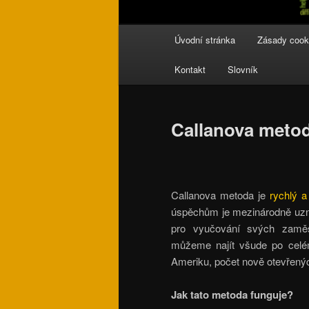
Hlavní
Úvodní stránka
Zásady cook
navigační
menu
Kontakt
Slovník
Callanova meto
Callanova metoda je
rychlý a
úspěchům je mezinárodně uznáv
pro vyučování svých zaměst
můžeme najít všude po celém
Ameriku, počet nově otevřenýc
Jak tato metoda funguje?