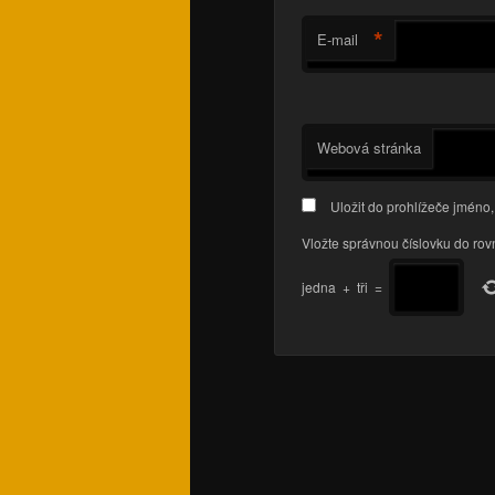
*
E-mail
Webová stránka
Uložit do prohlížeče jméno
Vložte správnou číslovku do rov
jedna
+
tři
=