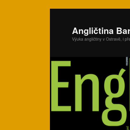
Přejít
k
hlavnímu
Angličtina Ba
obsahu
Výuka angličtiny v Ostravě, i p
webu