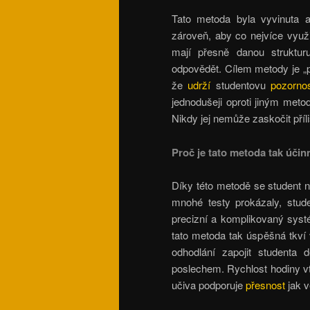
Tato metoda byla vyvinuta 
zároveň, aby co nejvíce využi
mají přesně danou strukturu
odpovědět. Cílem metody je „p
že
udrží
studentovu
pozornos
jednodušeji oproti jiným met
Nikdy jej nemůže zaskočit příl
Proč je tato metoda tak účin
Díky této metodě se student 
mnohé testy prokázaly, stude
precizní a komplikovaný systé
tato metoda tak úspěšná tkví
odhodlání zapojit studenta
poslechem. Rychlost hodiny vt
učiva podporuje
přesnost
jak v