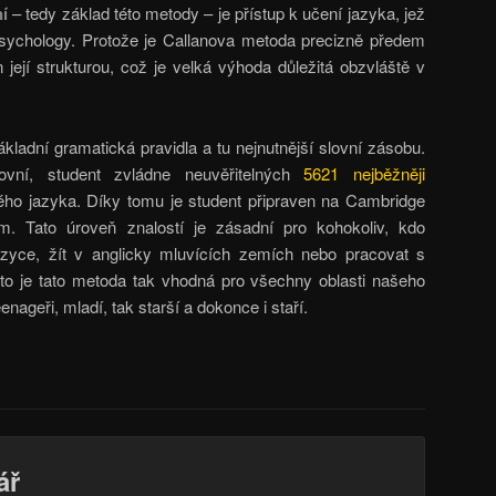
í
– tedy základ této metody – je přístup k učení jazyka, jež
sychology. Protože je Callanova metoda precizně předem
její strukturou, což je velká výhoda důležitá obzvláště v
kladní gramatická pravidla a tu nejnutnější slovní zásobu.
vní, student zvládne neuvěřitelných
5621 nejběžněji
ého jazyka. Díky tomu je student připraven na Cambridge
m. Tato úroveň znalostí je zásadní pro kohokoliv, kdo
azyce, žít v anglicky mluvících zemích nebo pracovat s
oto je tato metoda tak vhodná pro všechny oblasti našeho
enageři, mladí, tak starší a dokonce i staří.
ář