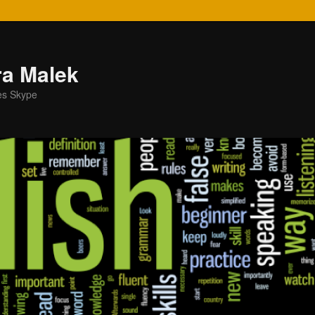
ra Malek
řes Skype