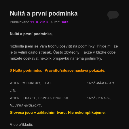
Nultá a první podmínka
Publikováno
11. 8. 2018
| Autor:
Bara
Nultá a první podmínka,
rozhodla jsem se Vám trochu posvítit na podmínky. Přijde mi, že
je to velmi často strašák. Často zbytečný. Takže v blízké době
můžete očekávát několik příspěvků na téma podmínky.
0 Nultá podmínka. Pravidlo/situace nastává pokaždé.
WHEN I’M HUNGRY, I EAT.
KDYŽ MÁM HLAD,
JÍM
.
WHEN I TRAVEL, I SPEAK ENGLISH.
KDYŽ CESTUJI,
MLUVÍM ANGLICKY
.
Slovesa jsou v základním tvaru. Nic nekomplikujeme.
Více příkladů: