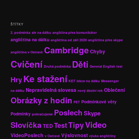
ŠTÍTKY
2. podmínka
ale na dálku
angličina přes komunikátor
angličtina na dálku
angličtina od září 2020
angličtina přes skype
Cambridge
Chyby
angličtina v Ostravě
Cvičení
Děti
Druhá podmínka
General English test
Ke stažení
Hry
KET
lekce na dálku
Messenger
Nepravidelná slovesa
Oblečení
na dálku
nový školní rok
Obrázky z hodin
Podmínkové věty
PET
Poslech
Skype
Podmínky
pokračujeme
Video
Slovíčka
Tipy
Test
TED
VideoPoslech
Výslovnost
v Ostravě
výuka angličtiny