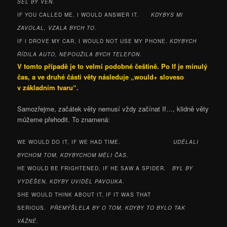
ŠEL BY VEN.
IF YOU CALLED ME, I WOULD ANSWER IT.
KDYBYS MI
ZAVOLAL, VZALA BYCH TO
.
IF I DROVE MY CAR, I WOULD NOT USE MY PHONE.
KDYBYCH
ŘÍDILA AUTO, NEPOUŽILA BYCH TELEFON
.
V tomto případě je to velmi podobné češtině. Po If je minulý
čas, a ve druhé části věty následuje „would+ sloveso
v základním tvaru“.
Samozřejme, začátek věty nemusí vždy začínat If…, klidně věty
můžeme přehodit. To znamená:
WE WOULD DO IT, IF WE HAD TIME.
UDĚLALI
BYCHOM TOM, KDYBYCHOM MĚLI ČAS.
HE WOULD BE FRIGHTENED, IF HE SAW A SPIDER.
BYL BY
VYDĚŠEN, KDYBY UVIDĚL PAVOUKA
.
SHE WOULD THINK ABOUT IT, IF IT WAS THAT
SERIOUS.
PŘEMÝŠLELA BY O TOM, KDYBY TO BYLO TAK
VÁŽNÉ.