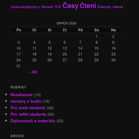
Časy
Čtení
výuka angličtiny v Ostravě
YLE
Číslovky
článek
SRPEN 2026
Po
Út
St
Čt
Pá
So
Ne
1
2
3
4
5
6
7
8
9
10
11
12
13
14
15
16
17
18
19
20
21
22
23
24
25
26
27
28
29
30
31
« Zář
RUBRIKY
Nezařazené
(16)
obrazky z hodin
(16)
Pro malé studenty
(46)
Pro velké studenty
(65)
Zajímavosti a materiály
(43)
ARCHIV