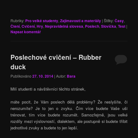
Rubriky:
Pro velké studenty
,
Zajímavosti a materiály
|
Štítky:
Časy
,
Čtení
,
Cvičení
,
Hry
,
Nepravidelná slovesa
,
Poslech
,
Slovíčka
,
Test
|
Napsat komentář
Poslechové cvičení – Rubber
duck
Publikováno
27. 10. 2014
| Autor:
Bara
Milí studenti a návštěvníci těchto stránek,
máte pocit, že Vám poslech dělá problémy? Že neslyšíte, či
nerozumíte? Je to jen o zvyku. Čím více budete Vaše uši
trénovat, tím více budete rozumět. Samozřejmě, jsou velké
rozdíly mezi výslovností, dialektem, ale postupně si budete tříbit
jednotlivé zvuky a budete to jen lepší.