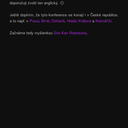
doporučuji zvolit ten anglický. 🙂
Ještě doplním, že tyto konference se konají i v České republice,
a to např. v
Praze
,
Brně
,
Ostravě
,
Hradci Králové
a
Kroměříži
.
Začněme tedy myšlenkou
Sira Ken Robinsona
.