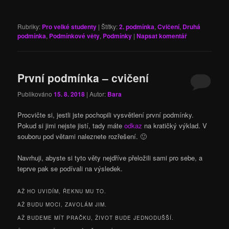
Rubriky:
Pro velké studenty
|
Štítky:
2. podmínka
,
Cvičení
,
Druhá
podmínka
,
Podmínkové věty
,
Podmínky
|
Napsat komentář
První podmínka – cvičení
Publikováno
15. 8. 2018
| Autor:
Bara
Procvičte si, jestli jste pochopili vysvětlení první podmínky.
Pokud si jimi nejste jistí, tady máte
odkaz
na kratičký výklad. V
souboru pod větami naleznete rozřešení. 🙂
Navrhuji, abyste si tyto věty nejdříve přeložili sami pro sebe, a
teprve pak se podívali na výsledek.
AŽ HO UVIDÍM, ŘEKNU MU TO.
AŽ BUDU MOCI, ZAVOLÁM JIM.
AŽ BUDEME MÍT PRAČKU, ŽIVOT BUDE JEDNODUŠŠÍ.