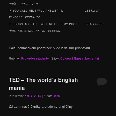
PRŠET, PŮJDU VEN.
IF YOU CALL ME, I WILL ANSWER IT.
JESTLI MI
ZAVOLÁŠ, VEZMU TO.
IF I DRIVE MY CAR, I WILL NOT USE MY PHONE.
JESTLI BUDU
ŘÍDIT AUTO, NEPOUŽIJU TELEFON
.
Další pokračování podmínek bude v dalším příspěvku.
Rubriky:
Pro velké studenty
|
Štítky:
Cvičení
|
Napsat komentář
TED – The world’s English
mania
Publikováno
9. 4. 2015
| Autor:
Bara
Zdravím návštěvníky a studenty angličtiny,