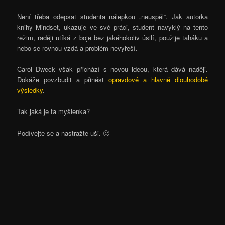
Není třeba odepsat studenta nálepkou „neuspěl“. Jak autorka
knihy Mindset, ukazuje ve své práci, student navyklý na tento
režim, raději utíká z boje bez jakéhokoliv úsilí, použije taháku a
nebo se rovnou vzdá a problém nevyřeší.
Carol Dweck však přichází s novou ideou, která dává naději.
Dokáže povzbudit a přinést
opravdové a hlavně dlouhodobé
výsledky
.
Tak jaká je ta myšlenka?
Podívejte se a nastražte uši. 🙂