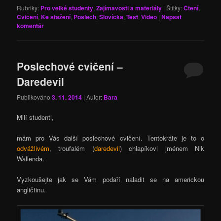
Rubriky:
Pro velké studenty
,
Zajímavosti a materiály
|
Štítky:
Čtení
,
Cvičení
,
Ke stažení
,
Poslech
,
Slovíčka
,
Test
,
Video
|
Napsat
komentář
Poslechové cvičení –
Daredevil
Publikováno
3. 11. 2014
| Autor:
Bara
Milí studenti,
mám pro Vás další poslechové cvičení. Tentokráte je to o
odvážlivém
, troufalém (
daredevil
) chlapíkovi jménem Nik
Wallenda.
Vyzkoušejte jak se Vám podaří naladit se na americkou
angličtinu.