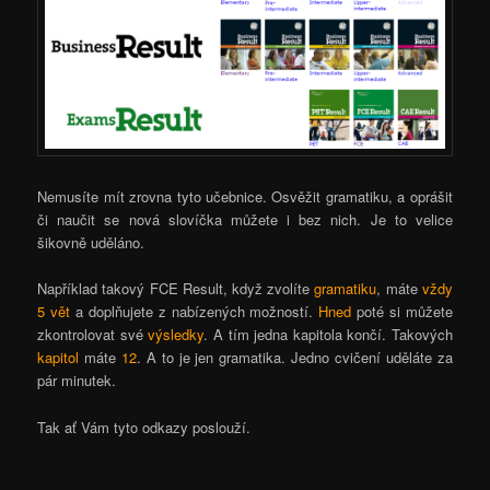
Nemusíte mít zrovna tyto učebnice. Osvěžit gramatiku, a oprášit
či naučit se nová slovíčka můžete i bez nich. Je to velice
šikovně uděláno.
Například takový FCE Result, když zvolíte
gramatiku
, máte
vždy
5 vět
a doplňujete z nabízených možností.
Hned
poté si můžete
zkontrolovat své
výsledky
. A tím jedna kapitola končí. Takových
kapitol
máte
12
. A to je jen gramatika. Jedno cvičení uděláte za
pár minutek.
Tak ať Vám tyto odkazy poslouží.