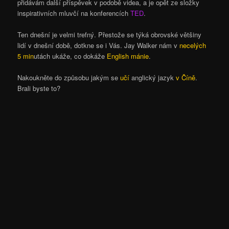
přidávám další příspěvek v podobě videa, a je opět ze složky
inspirativních mluvčí na konferencích
TED
.
Ten dnešní je velmi trefný. Přestože se týká obrovské většiny
lidí v dnešní době, dotkne se i Vás. Jay Walker nám v
necelých
5 min
utách ukáže, co dokáže
English mánie
.
Nakoukněte do způsobu jakým se
učí
anglický jazyk
v Číně
.
Brali byste to?