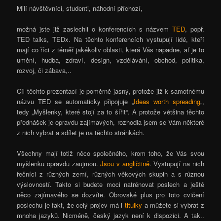
Milí návštěvníci, studenti, náhodní příchozí,
možná jste již zaslechli o konferencích s názvem
TED
, popř.
TED talks, TEDx. Na těchto konferencích vystupují lidé, kteří
mají co říci z téměř jakékoliv oblasti, která Vás napadne, ať je to
umění, hudba, zdraví, design, vzdělávání, obchod, politika,
rozvoj, či zábava,..
Cíl těchto prezentací je poměrně jasný, protože již k samotnému
názvu TED se automaticky připojuje „
Ideas worth spreading
„,
tedy „Myšlenky, které stojí za to šířit“. A protože většina těchto
přednášek je opravdu zajímavých, rozhodla jsem se Vám některé
z nich vybrat a sdílet je na těchto stránkách.
Všechny mají totiž něco společného, krom toho, že Vás svou
myšlenku opravdu zaujmou.
Jsou v angličtině
. Vystupují na nich
řečníci z různých zemí, různých věkových skupin a s různou
výslovností. Takto si budete moci natrénovat poslech a ještě
něco zajímavého se dozvíte. Obrovské plus pro toto cvičení
poslechu je fakt, že celý projev má i
titulky
a můžete si vybrat z
mnoha jazyků. Nicméně, český jazyk není k dispozici. A tak..