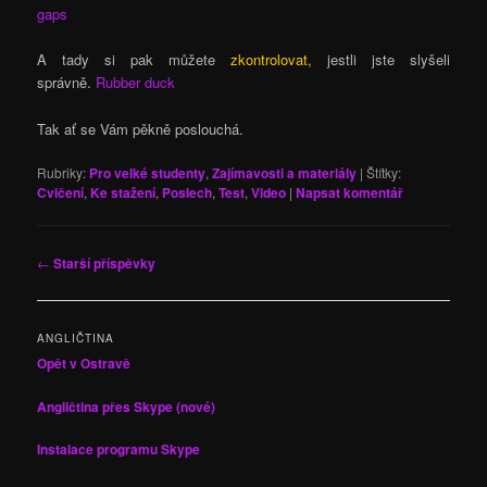
gaps
A tady si pak můžete
zkontrolovat,
jestli jste slyšeli
správně.
Rubber duck
Tak ať se Vám pěkně poslouchá.
Rubriky:
Pro velké studenty
,
Zajímavosti a materiály
|
Štítky:
Cvičení
,
Ke stažení
,
Poslech
,
Test
,
Video
|
Napsat komentář
Navigace
←
Starší příspěvky
pro
příspěvky
ANGLIČTINA
Opět v Ostravě
Angličtina přes Skype (nové)
Instalace programu Skype