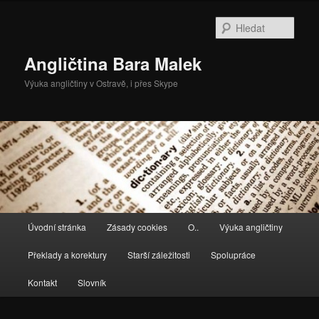
Přejít
Přejít
k
k
Hleda
hlavnímu
obsahu
obsahu
postranního
Angličtina Bara Malek
webu
panelu
Výuka angličtiny v Ostravě, i přes Skype
Hlavní
Úvodní stránka
Zásady cookies
O..
Výuka angličtiny
navigační
menu
Překlady a korektury
Starší záležitosti
Spolupráce
Kontakt
Slovník