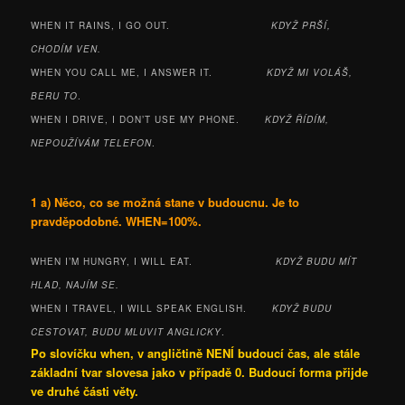
WHEN IT RAINS, I GO OUT.
KDYŽ PRŠÍ,
CHODÍM VEN.
WHEN YOU CALL ME, I ANSWER IT.
KDYŽ MI VOLÁŠ,
BERU TO
.
WHEN I DRIVE, I DON’T USE MY PHONE.
KDYŽ ŘÍDÍM,
NEPOUŽÍVÁM TELEFON
.
1 a) Něco, co se možná stane v budoucnu. Je to
pravděpodobné. WHEN=100%.
WHEN I’M HUNGRY, I WILL EAT.
KDYŽ BUDU MÍT
HLAD, NAJÍM SE.
WHEN I TRAVEL, I WILL SPEAK ENGLISH.
KDYŽ BUDU
CESTOVAT, BUDU MLUVIT ANGLICKY
.
Po slovíčku when, v angličtině NENÍ budoucí čas, ale stále
základní tvar slovesa jako v případě 0. Budoucí forma přijde
ve druhé části věty.