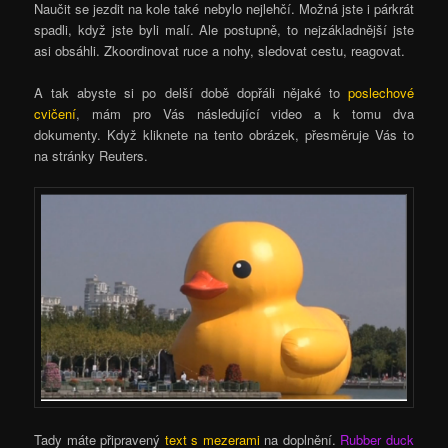
Naučit se jezdit na kole také nebylo nejlehčí. Možná jste i párkrát
spadli, když jste byli malí. Ale postupně, to nejzákladnější jste
asi obsáhli. Zkoordinovat ruce a nohy, sledovat cestu, reagovat.
A tak abyste si po delší době dopřáli nějaké to
poslechové
cvičení
, mám pro Vás následující video a k tomu dva
dokumenty. Když kliknete na tento obrázek, přesměruje Vás to
na stránky Reuters.
Tady máte připravený
text s mezerami
na doplnění.
Rubber duck