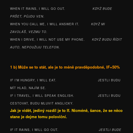
WHEN IT RAINS, I WILL GO OUT.
KDYŽ BUDE
PRŠET, PŮJDU VEN.
WHEN YOU CALL ME, I WILL ANSWER IT.
KDYŽ MI
ZAVOLÁŠ, VEZMU TO.
WHEN I DRIVE, I WILL NOT USE MY PHONE.
KDYŽ BUDU ŘÍDIT
AUTO, NEPOUŽIJU TELEFON
.
1 b) Může se to stát, ale je to méně pravděpodobné, IF=50%
IF I’M HUNGRY, I WILL EAT. JESTLI BUDU
MÍT HLAD, NAJÍM SE.
IF I TRAVEL, I WILL SPEAK ENGLISH. JESTLI BUDU
CESTOVAT, BUDU MLUVIT ANGLICKY.
Jak je vidět, jediný rozdíl je to If. Nicméně, šance, že se něco
stane je dejme tomu poloviční.
IF IT RAINS, I WILL GO OUT.
JESTLI BUDE