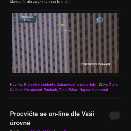
šťavnaté, ale za podívanou to stojí.
Rubriky:
Pro velké studenty
,
Zajímavosti a materiály
|
Štítky:
Čtení
,
Cvičení
,
Ke stažení
,
Poslech
,
Test
,
Video
|
Napsat komentář
Procvičte se on-line dle Vaši
úrovně