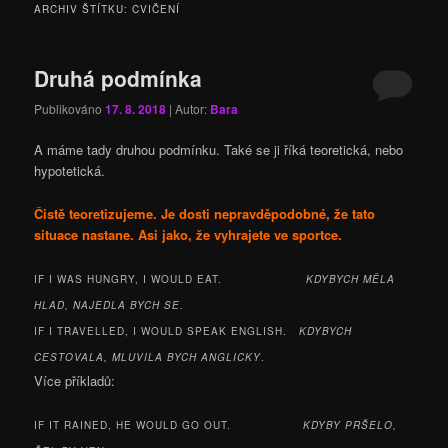
ARCHIV ŠTÍTKU:
CVIČENÍ
Druhá podmínka
Publikováno
17. 8. 2018
| Autor:
Bara
A máme tady druhou podmínku. Také se ji říká teoretická, nebo
hypotetická.
Čistě teoretizujeme. Je dosti nepravděpodobné, že tato
situace nastane. Asi jako, že vyhrajete ve sportce.
IF I WAS HUNGRY, I WOULD EAT.
KDYBYCH MĚLA
HLAD, NAJEDLA BYCH SE.
IF I TRAVELLED, I WOULD SPEAK ENGLISH.
KDYBYCH
CESTOVALA, MLUVILA BYCH ANGLICKY
.
Více příkladů:
IF IT RAINED, HE WOULD GO OUT.
KDYBY PRŠELO,