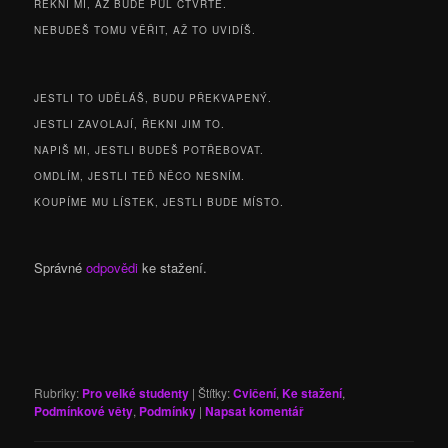
ŘEKNI MI, AŽ BUDE PŮL ČTVRTÉ.
NEBUDEŠ TOMU VĚŘIT, AŽ TO UVIDÍŠ.
JESTLI TO UDĚLÁŠ, BUDU PŘEKVAPENÝ.
JESTLI ZAVOLAJÍ, ŘEKNI JIM TO.
NAPIŠ MI, JESTLI BUDEŠ POTŘEBOVAT.
OMDLÍM, JESTLI TEĎ NĚCO NESNÍM.
KOUPÍME MU LÍSTEK, JESTLI BUDE MÍSTO.
Správné
odpovědi
ke stažení.
Rubriky:
Pro velké studenty
|
Štítky:
Cvičení
,
Ke stažení
,
Podmínkové věty
,
Podmínky
|
Napsat komentář